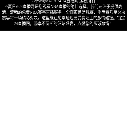
Copyright © 2024 24直播网 版权所有
⭐️夏日⭐24直播网是您观看NBA直播的绝佳选择。我们专注于提供高
清、流畅的免费NBA赛事直播服务，全面覆盖常规赛、季后赛乃至总决
赛等每一场精彩对决。这里能让您零延迟感受赛场上的激情碰撞。锁定
24直播网，畅享不间断的篮球盛宴，点燃您的篮球激情！