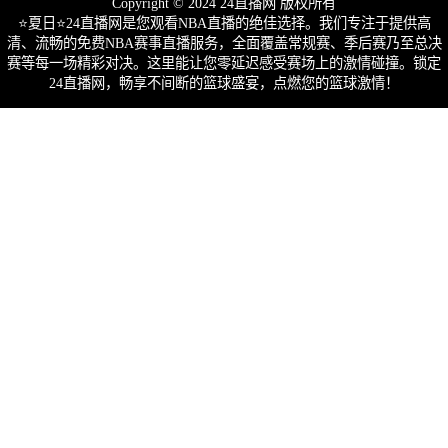
Copyright © 2024 24直播网 版权所有
⭐️夏日⭐24直播网是您观看NBA直播的绝佳选择。我们专注于提供高
清、流畅的免费NBA赛事直播服务，全面覆盖常规赛、季后赛乃至总决
赛等每一场精彩对决。这里能让您零延迟感受赛场上的激情碰撞。锁定
24直播网，畅享不间断的篮球盛宴，点燃您的篮球激情！