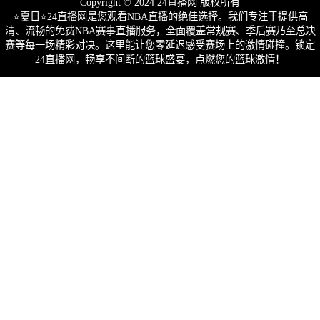
Copyright © 2024 24直播网 版权所有
⭐️夏日⭐24直播网是您观看NBA直播的绝佳选择。我们专注于提供高
清、流畅的免费NBA赛事直播服务，全面覆盖常规赛、季后赛乃至总决
赛等每一场精彩对决。这里能让您零延迟感受赛场上的激情碰撞。锁定
24直播网，畅享不间断的篮球盛宴，点燃您的篮球激情！