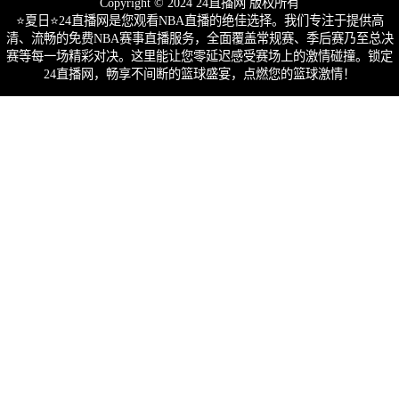
Copyright © 2024 24直播网 版权所有
⭐️夏日⭐24直播网是您观看NBA直播的绝佳选择。我们专注于提供高
清、流畅的免费NBA赛事直播服务，全面覆盖常规赛、季后赛乃至总决
赛等每一场精彩对决。这里能让您零延迟感受赛场上的激情碰撞。锁定
24直播网，畅享不间断的篮球盛宴，点燃您的篮球激情！