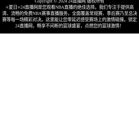
Copyright © 2024 24直播网 版权所有
⭐️夏日⭐24直播网是您观看NBA直播的绝佳选择。我们专注于提供高
清、流畅的免费NBA赛事直播服务，全面覆盖常规赛、季后赛乃至总决
赛等每一场精彩对决。这里能让您零延迟感受赛场上的激情碰撞。锁定
24直播网，畅享不间断的篮球盛宴，点燃您的篮球激情！