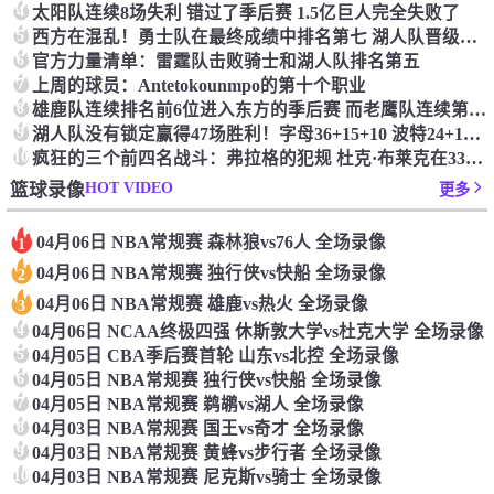
4
太阳队连续8场失利 错过了季后赛 1.5亿巨人完全失败了
5
西方在混乱！勇士队在最终成绩中排名第七 湖人队晋级季后赛 火箭向快船送了礼物
6
官方力量清单：雷霆队击败骑士和湖人队排名第五
7
上周的球员：Antetokounmpo的第十个职业
8
雄鹿队连续排名前6位进入东方的季后赛 而老鹰队连续第四年在季后赛中踢球
9
湖人队没有锁定赢得47场胜利！字母36+15+10 波特24+12+8 42胜利以锁定季后赛
10
疯狂的三个前四名战斗：弗拉格的犯规 杜克·布莱克在33秒的惊喜中出现了
HOT VIDEO
篮球录像
更多
04月06日 NBA常规赛 森林狼vs76人 全场录像
1
04月06日 NBA常规赛 独行侠vs快船 全场录像
2
04月06日 NBA常规赛 雄鹿vs热火 全场录像
3
4
04月06日 NCAA终极四强 休斯敦大学vs杜克大学 全场录像
5
04月05日 CBA季后赛首轮 山东vs北控 全场录像
6
04月05日 NBA常规赛 独行侠vs快船 全场录像
7
04月05日 NBA常规赛 鹈鹕vs湖人 全场录像
8
04月03日 NBA常规赛 国王vs奇才 全场录像
9
04月03日 NBA常规赛 黄蜂vs步行者 全场录像
10
04月03日 NBA常规赛 尼克斯vs骑士 全场录像