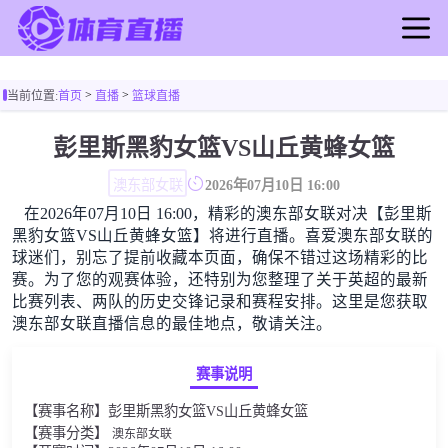
首页
>
>
当前位置:
首页
直播
篮球直播
足球直播
篮球直播
彭里斯黑豹女篮VS山丘黄蜂女篮
足球录像
澳东部女联
2026年07月10日 16:00
篮球录像
在2026年07月10日 16:00，精彩的澳东部女联对决【彭里斯
足球新闻
黑豹女篮VS山丘黄蜂女篮】将进行直播。喜爱澳东部女联的
篮球新闻
球迷们，别忘了提前收藏本页面，确保不错过这场精彩的比
赛。为了您的观赛体验，还特别为您整理了关于英超的最新
比赛列表、两队的历史交锋记录和赛程安排。这里是您获取
澳东部女联直播信息的最佳地点，敬请关注。
赛事说明
【赛事名称】彭里斯黑豹女篮VS山丘黄蜂女篮
【赛事分类】
澳东部女联