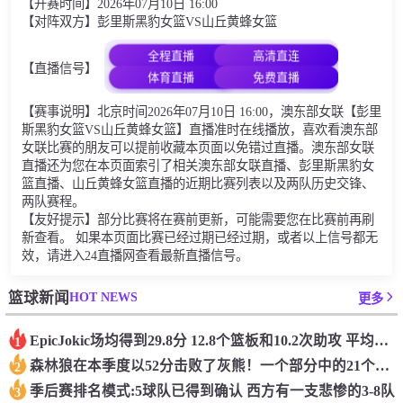
【开赛时间】2026年07月10日 16:00
【对阵双方】彭里斯黑豹女篮VS山丘黄蜂女篮
全程直播
高清直连
【直播信号】
体育直播
免费直播
【赛事说明】北京时间2026年07月10日 16:00，澳东部女联【彭里
斯黑豹女篮VS山丘黄蜂女篮】直播准时在线播放，喜欢看澳东部
女联比赛的朋友可以提前收藏本页面以免错过直播。澳东部女联
直播还为您在本页面索引了相关澳东部女联直播、彭里斯黑豹女
篮直播、山丘黄蜂女篮直播的近期比赛列表以及两队历史交锋、
两队赛程。
【友好提示】部分比赛将在赛前更新，可能需要您在比赛前再刷
新查看。 如果本页面比赛已经过期已经过期，或者以上信号都无
效，请进入24直播网查看最新直播信号。
HOT NEWS
篮球新闻
更多
Epic️Jokic场均得到29.8分 12.8个篮板和10.2次助攻 平均三双很容易吗？
1
森林狼在本季度以52分击败了灰熊！一个部分中的21个中有18个！骑着摇头丸的战士第六 湖船不舒服
2
季后赛排名模式:5球队已得到确认 西方有一支悲惨的3-8队
3