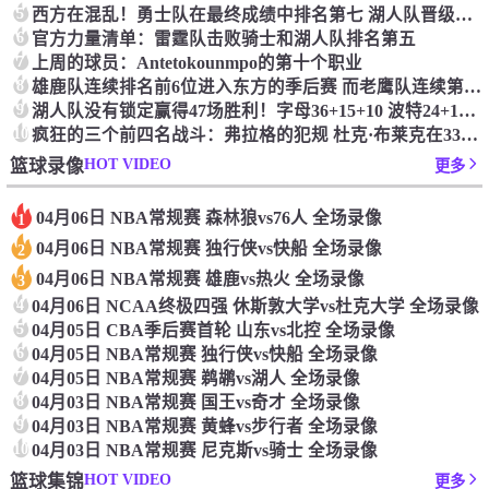
5
西方在混乱！勇士队在最终成绩中排名第七 湖人队晋级季后赛 火箭向快船送了礼物
6
官方力量清单：雷霆队击败骑士和湖人队排名第五
7
上周的球员：Antetokounmpo的第十个职业
8
雄鹿队连续排名前6位进入东方的季后赛 而老鹰队连续第四年在季后赛中踢球
9
湖人队没有锁定赢得47场胜利！字母36+15+10 波特24+12+8 42胜利以锁定季后赛
10
疯狂的三个前四名战斗：弗拉格的犯规 杜克·布莱克在33秒的惊喜中出现了
HOT VIDEO
篮球录像
更多
04月06日 NBA常规赛 森林狼vs76人 全场录像
1
04月06日 NBA常规赛 独行侠vs快船 全场录像
2
04月06日 NBA常规赛 雄鹿vs热火 全场录像
3
4
04月06日 NCAA终极四强 休斯敦大学vs杜克大学 全场录像
5
04月05日 CBA季后赛首轮 山东vs北控 全场录像
6
04月05日 NBA常规赛 独行侠vs快船 全场录像
7
04月05日 NBA常规赛 鹈鹕vs湖人 全场录像
8
04月03日 NBA常规赛 国王vs奇才 全场录像
9
04月03日 NBA常规赛 黄蜂vs步行者 全场录像
10
04月03日 NBA常规赛 尼克斯vs骑士 全场录像
HOT VIDEO
篮球集锦
更多