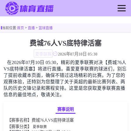
首页
>
>
当前位置:
首页
直播
篮球直播
足球直播
篮球直播
费城76人VS底特律活塞
足球录像
夏季联赛
2026年07月10日 05:30
篮球录像
在2026年07月10日 05:30，精彩的夏季联赛对决【费城76人
足球新闻
VS底特律活塞】将进行直播。喜爱夏季联赛的球迷们，别忘
篮球新闻
了提前收藏本页面，确保不错过这场精彩的比赛。为了您的
观赛体验，还特别为您整理了关于英超的最新比赛列表、两
队的历史交锋记录和赛程安排。这里是您获取夏季联赛直播
信息的最佳地点，敬请关注。
赛事说明
【赛事名称】费城76人VS底特律活塞
【赛事分类】
夏季联赛