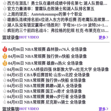
5
西方在混乱！勇士队在最终成绩中排名第七 湖人队晋级季后赛 火箭向快船送了礼物
6
官方力量清单：雷霆队击败骑士和湖人队排名第五
7
上周的球员：Antetokounmpo的第十个职业
8
雄鹿队连续排名前6位进入东方的季后赛 而老鹰队连续第四年在季后赛中踢球
9
湖人队没有锁定赢得47场胜利！字母36+15+10 波特24+12+8 42胜利以锁定季后赛
10
疯狂的三个前四名战斗：弗拉格的犯规 杜克·布莱克在33秒的惊喜中出现了
HOT VIDEO
篮球录像
更多
04月06日 NBA常规赛 森林狼vs76人 全场录像
1
04月06日 NBA常规赛 独行侠vs快船 全场录像
2
04月06日 NBA常规赛 雄鹿vs热火 全场录像
3
4
04月06日 NCAA终极四强 休斯敦大学vs杜克大学 全场录像
5
04月05日 CBA季后赛首轮 山东vs北控 全场录像
6
04月05日 NBA常规赛 独行侠vs快船 全场录像
7
04月05日 NBA常规赛 鹈鹕vs湖人 全场录像
8
04月03日 NBA常规赛 国王vs奇才 全场录像
9
04月03日 NBA常规赛 黄蜂vs步行者 全场录像
10
04月03日 NBA常规赛 尼克斯vs骑士 全场录像
HOT VIDEO
篮球集锦
更多