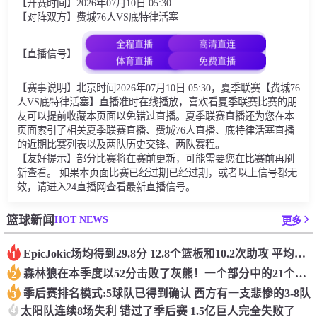
【开赛时间】2026年07月10日 05:30
【对阵双方】费城76人VS底特律活塞
全程直播
高清直连
【直播信号】
体育直播
免费直播
【赛事说明】北京时间2026年07月10日 05:30，夏季联赛【费城76
人VS底特律活塞】直播准时在线播放，喜欢看夏季联赛比赛的朋
友可以提前收藏本页面以免错过直播。夏季联赛直播还为您在本
页面索引了相关夏季联赛直播、费城76人直播、底特律活塞直播
的近期比赛列表以及两队历史交锋、两队赛程。
【友好提示】部分比赛将在赛前更新，可能需要您在比赛前再刷
新查看。 如果本页面比赛已经过期已经过期，或者以上信号都无
效，请进入24直播网查看最新直播信号。
HOT NEWS
篮球新闻
更多
Epic️Jokic场均得到29.8分 12.8个篮板和10.2次助攻 平均三双很容易吗？
1
森林狼在本季度以52分击败了灰熊！一个部分中的21个中有18个！骑着摇头丸的战士第六 湖船不舒服
2
季后赛排名模式:5球队已得到确认 西方有一支悲惨的3-8队
3
4
太阳队连续8场失利 错过了季后赛 1.5亿巨人完全失败了