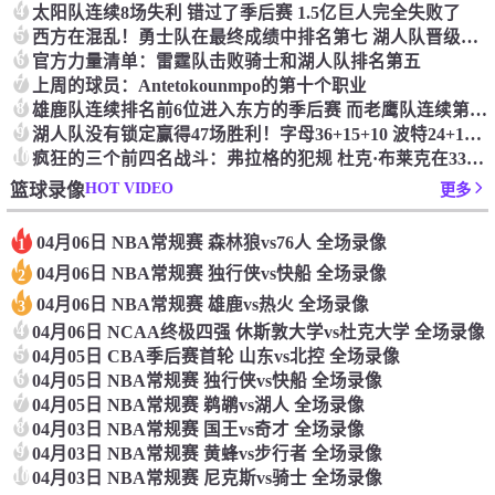
4
太阳队连续8场失利 错过了季后赛 1.5亿巨人完全失败了
5
西方在混乱！勇士队在最终成绩中排名第七 湖人队晋级季后赛 火箭向快船送了礼物
6
官方力量清单：雷霆队击败骑士和湖人队排名第五
7
上周的球员：Antetokounmpo的第十个职业
8
雄鹿队连续排名前6位进入东方的季后赛 而老鹰队连续第四年在季后赛中踢球
9
湖人队没有锁定赢得47场胜利！字母36+15+10 波特24+12+8 42胜利以锁定季后赛
10
疯狂的三个前四名战斗：弗拉格的犯规 杜克·布莱克在33秒的惊喜中出现了
HOT VIDEO
篮球录像
更多
04月06日 NBA常规赛 森林狼vs76人 全场录像
1
04月06日 NBA常规赛 独行侠vs快船 全场录像
2
04月06日 NBA常规赛 雄鹿vs热火 全场录像
3
4
04月06日 NCAA终极四强 休斯敦大学vs杜克大学 全场录像
5
04月05日 CBA季后赛首轮 山东vs北控 全场录像
6
04月05日 NBA常规赛 独行侠vs快船 全场录像
7
04月05日 NBA常规赛 鹈鹕vs湖人 全场录像
8
04月03日 NBA常规赛 国王vs奇才 全场录像
9
04月03日 NBA常规赛 黄蜂vs步行者 全场录像
10
04月03日 NBA常规赛 尼克斯vs骑士 全场录像