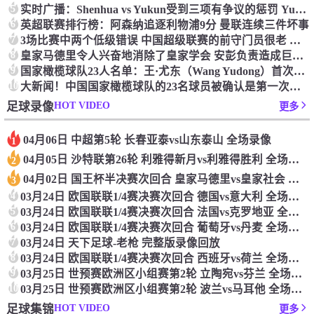
5
实时广播：Shenhua vs Yukun受到三项有争议的惩罚 Yukun将向中国足球联合会提出投诉
6
英超联赛排行榜：阿森纳追逐利物浦9分 曼联连续三件坏事
7
3场比赛中两个低级错误 中国超级联赛的前守门员很老 是时候让位了 最好的继任者出现
8
皇家马德里令人兴奋地消除了皇家学会 安彭负责造成巨大的灾难！
9
国家橄榄球队23人名单：王·尤东（Wang Yudong）首次被选为第11名 塞吉尼奥（Serginho）在名单上
10
大新闻！中国国家橄榄球队的23名球员被确认是第一次进入阵容
HOT VIDEO
足球录像
更多
04月06日 中超第5轮 长春亚泰vs山东泰山 全场录像
1
04月05日 沙特联第26轮 利雅得新月vs利雅得胜利 全场录像
2
04月02日 国王杯半决赛次回合 皇家马德里vs皇家社会 全场录像
3
4
03月24日 欧国联联1/4赛决赛次回合 德国vs意大利 全场录像回放
5
03月24日 欧国联联1/4赛决赛次回合 法国vs克罗地亚 全场录像回放
6
03月24日 欧国联联1/4赛决赛次回合 葡萄牙vs丹麦 全场录像回放
7
03月24日 天下足球-老枪 完整版录像回放
8
03月24日 欧国联联1/4赛决赛次回合 西班牙vs荷兰 全场录像回放
9
03月25日 世预赛欧洲区小组赛第2轮 立陶宛vs芬兰 全场录像回放
10
03月25日 世预赛欧洲区小组赛第2轮 波兰vs马耳他 全场录像回放
HOT VIDEO
足球集锦
更多