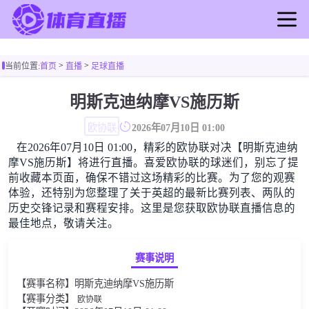
首页
>
>
当前位置:
首页
直播
足球直播
足球直播
篮球直播
明斯克迪纳摩VS施历斯
足球录像
欧协联
2026年07月10日 01:00
篮球录像
在2026年07月10日 01:00，精彩的欧协联对决【明斯克迪纳
足球新闻
摩VS施历斯】将进行直播。喜爱欧协联的球迷们，别忘了提
篮球新闻
前收藏本页面，确保不错过这场精彩的比赛。为了您的观赛
体验，还特别为您整理了关于英超的最新比赛列表、两队的
历史交锋记录和赛程安排。这里是您获取欧协联直播信息的
最佳地点，敬请关注。
赛事说明
【赛事名称】明斯克迪纳摩VS施历斯
【赛事分类】
欧协联