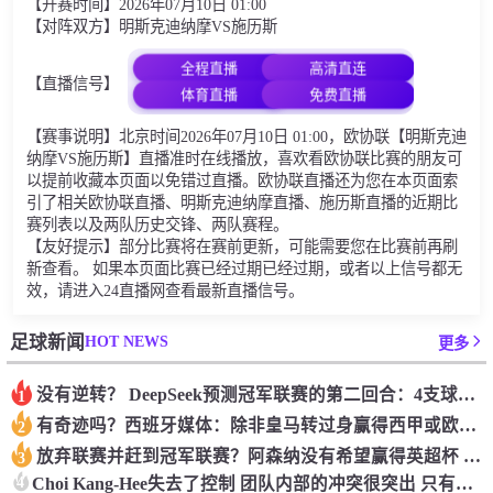
【开赛时间】2026年07月10日 01:00
【对阵双方】明斯克迪纳摩VS施历斯
全程直播
高清直连
【直播信号】
体育直播
免费直播
【赛事说明】北京时间2026年07月10日 01:00，欧协联【明斯克迪
纳摩VS施历斯】直播准时在线播放，喜欢看欧协联比赛的朋友可
以提前收藏本页面以免错过直播。欧协联直播还为您在本页面索
引了相关欧协联直播、明斯克迪纳摩直播、施历斯直播的近期比
赛列表以及两队历史交锋、两队赛程。
【友好提示】部分比赛将在赛前更新，可能需要您在比赛前再刷
新查看。 如果本页面比赛已经过期已经过期，或者以上信号都无
效，请进入24直播网查看最新直播信号。
HOT NEWS
足球新闻
更多
没有逆转？ DeepSeek预测冠军联赛的第二回合：4支球队在第一回合中获胜 枪手输了
1
有奇迹吗？西班牙媒体：除非皇马转过身赢得西甲或欧洲冠军
2
放弃联赛并赶到冠军联赛？阿森纳没有希望赢得英超杯 赢得欧洲冠军的可能性
3
4
Choi Kang-Hee失去了控制 团队内部的冲突很突出 只有一个人可以从水火中拯救崔孔