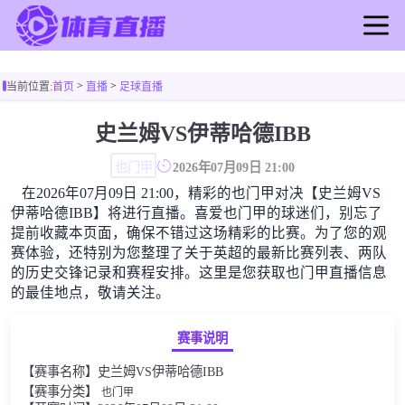
首页
>
>
当前位置:
首页
直播
足球直播
足球直播
篮球直播
史兰姆VS伊蒂哈德IBB
足球录像
也门甲
2026年07月09日 21:00
篮球录像
在2026年07月09日 21:00，精彩的也门甲对决【史兰姆VS
足球新闻
伊蒂哈德IBB】将进行直播。喜爱也门甲的球迷们，别忘了
篮球新闻
提前收藏本页面，确保不错过这场精彩的比赛。为了您的观
赛体验，还特别为您整理了关于英超的最新比赛列表、两队
的历史交锋记录和赛程安排。这里是您获取也门甲直播信息
的最佳地点，敬请关注。
赛事说明
【赛事名称】史兰姆VS伊蒂哈德IBB
【赛事分类】
也门甲