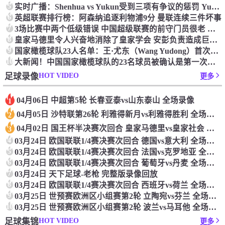
5
实时广播：Shenhua vs Yukun受到三项有争议的惩罚 Yukun将向中国足球联合会提出投诉
6
英超联赛排行榜：阿森纳追逐利物浦9分 曼联连续三件坏事
7
3场比赛中两个低级错误 中国超级联赛的前守门员很老 是时候让位了 最好的继任者出现
8
皇家马德里令人兴奋地消除了皇家学会 安彭负责造成巨大的灾难！
9
国家橄榄球队23人名单：王·尤东（Wang Yudong）首次被选为第11名 塞吉尼奥（Serginho）在名单上
10
大新闻！中国国家橄榄球队的23名球员被确认是第一次进入阵容
HOT VIDEO
足球录像
更多
04月06日 中超第5轮 长春亚泰vs山东泰山 全场录像
1
04月05日 沙特联第26轮 利雅得新月vs利雅得胜利 全场录像
2
04月02日 国王杯半决赛次回合 皇家马德里vs皇家社会 全场录像
3
4
03月24日 欧国联联1/4赛决赛次回合 德国vs意大利 全场录像回放
5
03月24日 欧国联联1/4赛决赛次回合 法国vs克罗地亚 全场录像回放
6
03月24日 欧国联联1/4赛决赛次回合 葡萄牙vs丹麦 全场录像回放
7
03月24日 天下足球-老枪 完整版录像回放
8
03月24日 欧国联联1/4赛决赛次回合 西班牙vs荷兰 全场录像回放
9
03月25日 世预赛欧洲区小组赛第2轮 立陶宛vs芬兰 全场录像回放
10
03月25日 世预赛欧洲区小组赛第2轮 波兰vs马耳他 全场录像回放
HOT VIDEO
足球集锦
更多