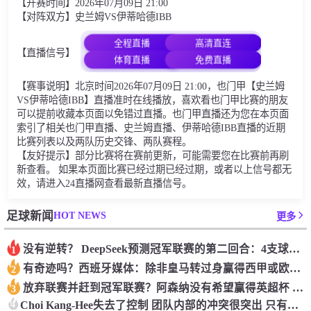
【开赛时间】2026年07月09日 21:00
【对阵双方】史兰姆VS伊蒂哈德IBB
全程直播
高清直连
【直播信号】
体育直播
免费直播
【赛事说明】北京时间2026年07月09日 21:00，也门甲【史兰姆
VS伊蒂哈德IBB】直播准时在线播放，喜欢看也门甲比赛的朋友
可以提前收藏本页面以免错过直播。也门甲直播还为您在本页面
索引了相关也门甲直播、史兰姆直播、伊蒂哈德IBB直播的近期
比赛列表以及两队历史交锋、两队赛程。
【友好提示】部分比赛将在赛前更新，可能需要您在比赛前再刷
新查看。 如果本页面比赛已经过期已经过期，或者以上信号都无
效，请进入24直播网查看最新直播信号。
HOT NEWS
足球新闻
更多
没有逆转？ DeepSeek预测冠军联赛的第二回合：4支球队在第一回合中获胜 枪手输了
1
有奇迹吗？西班牙媒体：除非皇马转过身赢得西甲或欧洲冠军
2
放弃联赛并赶到冠军联赛？阿森纳没有希望赢得英超杯 赢得欧洲冠军的可能性
3
4
Choi Kang-Hee失去了控制 团队内部的冲突很突出 只有一个人可以从水火中拯救崔孔