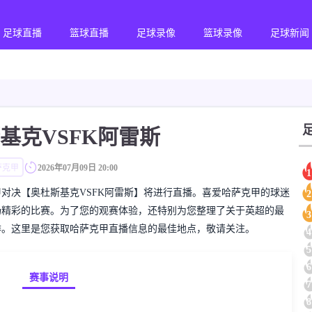
足球直播
篮球直播
足球录像
篮球录像
足球新闻
基克VSFK阿雷斯
萨克甲
2026年07月09日 20:00
1
的哈萨克甲对决【奥杜斯基克VSFK阿雷斯】将进行直播。喜爱哈萨克甲的球迷
2
场精彩的比赛。为了您的观赛体验，还特别为您整理了关于英超的最
3
排。这里是您获取哈萨克甲直播信息的最佳地点，敬请关注。
4
5
6
赛事说明
7
8