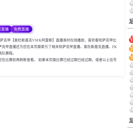
9
1
育直播
免费直播
1
00，哈萨克甲【奥杜斯基克VSFK阿雷斯】直播准时在线播放，喜欢看哈萨克甲比
萨克甲直播还为您在本页面索引了相关哈萨克甲直播、奥杜斯基克直播、FK
2
两队赛程。
3
您在比赛前再刷新查看。 如果本页面比赛已经过期已经过期，或者以上信号
4
5
6
7
8
9
1