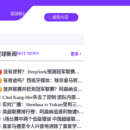
篮球新闻
足球新闻
HOT NEWS
更多
没有逆转？ DeepSeek预测冠军联赛的第二回合：4支球队在第一回合中获胜 枪手输了
有奇迹吗？西班牙媒体：除非皇马转过身赢得西甲或欧洲冠军
放弃联赛并赶到冠军联赛？阿森纳没有希望赢得英超杯 赢得欧洲冠军的可能性
Choi Kang-Hee失去了控制 团队内部的冲突很突出 只有一个人可以从水火中拯救崔孔
实时广播：Shenhua vs Yukun受到三项有争议的惩罚 Yukun将向中国足球联合会提出投诉
英超联赛排行榜：阿森纳追逐利物浦9分 曼联连续三件坏事
3场比赛中两个低级错误 中国超级联赛的前守门员很老 是时候让位了 最好的继任者出现
皇家马德里令人兴奋地消除了皇家学会 安彭负责造成巨大的灾难！