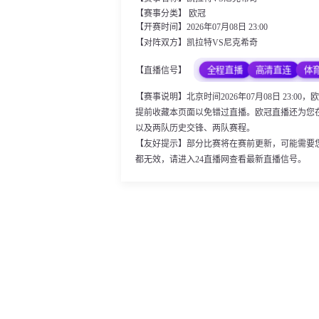
【赛事分类】
欧冠
【开赛时间】2026年07月08日 23:00
【对阵双方】凯拉特VS尼克希奇
全程直播
高清直连
体
【直播信号】
【赛事说明】北京时间2026年07月08日 23
提前收藏本页面以免错过直播。欧冠直播还为您
以及两队历史交锋、两队赛程。
【友好提示】部分比赛将在赛前更新，可能需要
都无效，请进入24直播网查看最新直播信号。