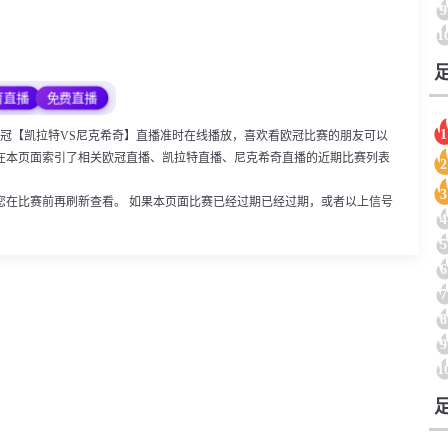
9
1
育直播
免费直播
1
:00，欧冠【凯拉特VS尼克希奇】直播准时在线播放，喜欢看欧冠比赛的朋友可以
在本页面索引了相关欧冠直播、凯拉特直播、尼克希奇直播的近期比赛列表
2
3
您在比赛前再刷新查看。 如果本页面比赛已经过期已经过期，或者以上信号
4
5
6
7
8
9
1