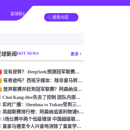
篮球新闻
足球新闻
HOT NEWS
更多
没有逆转？ DeepSeek预测冠军联赛的第二回合：4支球队在第一回合中获胜 枪手输了
有奇迹吗？西班牙媒体：除非皇马转过身赢得西甲或欧洲冠军
放弃联赛并赶到冠军联赛？阿森纳没有希望赢得英超杯 赢得欧洲冠军的可能性
Choi Kang-Hee失去了控制 团队内部的冲突很突出 只有一个人可以从水火中拯救崔孔
实时广播：Shenhua vs Yukun受到三项有争议的惩罚 Yukun将向中国足球联合会提出投诉
英超联赛排行榜：阿森纳追逐利物浦9分 曼联连续三件坏事
3场比赛中两个低级错误 中国超级联赛的前守门员很老 是时候让位了 最好的继任者出现
皇家马德里令人兴奋地消除了皇家学会 安彭负责造成巨大的灾难！