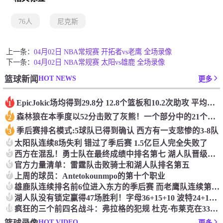
76人
尼克斯
上一条：
04月02日 NBA常规赛 开拓者vs老鹰 全场录像
下一条：
04月02日 NBA常规赛 太阳vs雄鹿 全场录像
HOT NEWS
篮球新闻
更多
Epic️Jokic场均得到29.8分 12.8个篮板和10.2次助攻 平均三双很容易吗？
1
森林狼在本季度以52分击败了灰熊！一个部分中的21个中有18个！骑着摇头丸的战士第六 湖船不舒服
2
季后赛排名模式:5球队已得到确认 西方有一支悲惨的3-8队
3
4
太阳队连续8场失利 错过了季后赛 1.5亿巨人完全失败了
5
西方在混乱！勇士队在最终成绩中排名第七 湖人队晋级季后赛 火箭向快船送了礼物
6
官方力量清单：雷霆队击败骑士和湖人队排名第五
7
上周的球员：Antetokounmpo的第十个职业
8
雄鹿队连续排名前6位进入东方的季后赛 而老鹰队连续第四年在季后赛中踢球
9
湖人队没有锁定赢得47场胜利！字母36+15+10 波特24+12+8 42胜利以锁定季后赛
10
疯狂的三个前四名战斗：弗拉格的犯规 杜克·布莱克在33秒的惊喜中出现了
HOT VIDEO