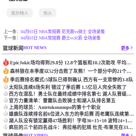
凯尔特人
热火
上一条：
04月03日 NBA常规赛 尼克斯vs骑士 全场录像
下一条：
04月03日 NBA常规赛 爵士vs火箭 全场录像
HOT NEWS
篮球新闻
更多
Epic️Jokic场均得到29.8分 12.8个篮板和10.2次助攻 平均三双很容易吗？
1
森林狼在本季度以52分击败了灰熊！一个部分中的21个中有18个！骑着摇头丸的战士第六 湖船不舒服
2
季后赛排名模式:5球队已得到确认 西方有一支悲惨的3-8队
3
4
太阳队连续8场失利 错过了季后赛 1.5亿巨人完全失败了
5
西方在混乱！勇士队在最终成绩中排名第七 湖人队晋级季后赛 火箭向快船送了礼物
6
官方力量清单：雷霆队击败骑士和湖人队排名第五
7
上周的球员：Antetokounmpo的第十个职业
8
雄鹿队连续排名前6位进入东方的季后赛 而老鹰队连续第四年在季后赛中踢球
9
湖人队没有锁定赢得47场胜利！字母36+15+10 波特24+12+8 42胜利以锁定季后赛
10
疯狂的三个前四名战斗：弗拉格的犯规 杜克·布莱克在33秒的惊喜中出现了
HOT VIDEO