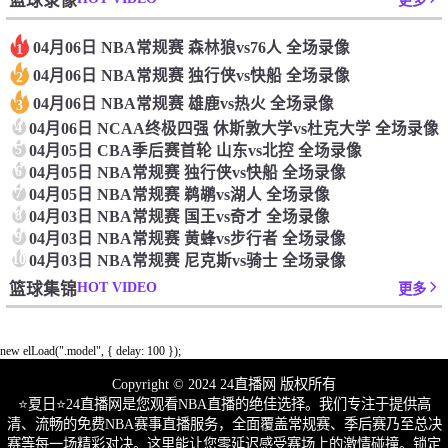
篮球录像
更多
04月06日 NBA常规赛 森林狼vs76人 全场录像
1
04月06日 NBA常规赛 独行侠vs快船 全场录像
2
04月06日 NBA常规赛 雄鹿vs热火 全场录像
3
4
04月06日 NCAA终极四强 休斯敦大学vs杜克大学 全场录像
5
04月05日 CBA季后赛首轮 山东vs北控 全场录像
6
04月05日 NBA常规赛 独行侠vs快船 全场录像
7
04月05日 NBA常规赛 鹈鹕vs湖人 全场录像
8
04月03日 NBA常规赛 国王vs奇才 全场录像
9
04月03日 NBA常规赛 黄蜂vs步行者 全场录像
10
04月03日 NBA常规赛 尼克斯vs骑士 全场录像
HOT VIDEO
篮球集锦
更多
new elLoad(".model", { delay: 100 });
Copyright © 2024 24直播网 版权所有
⭐️夏日⭐24直播网是您观看NBA直播的绝佳选择。我们专注于提供高
清、流畅的免费NBA赛事直播服务，全面覆盖常规赛、季后赛乃至总决
赛等每一场精彩对决。这里能让您零延迟感受赛场上的激情碰撞。锁定