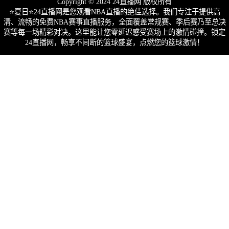
Copyright © 2024 24直播网 版权所有
⭐️夏日⭐24直播网是您观看NBA直播的绝佳选择。我们专注于提供高
清、流畅的免费NBA赛事直播服务，全面覆盖常规赛、季后赛乃至总决
赛等每一场精彩对决。这里能让您零延迟感受赛场上的激情碰撞。锁定
24直播网，畅享不间断的篮球盛宴，点燃您的篮球激情！