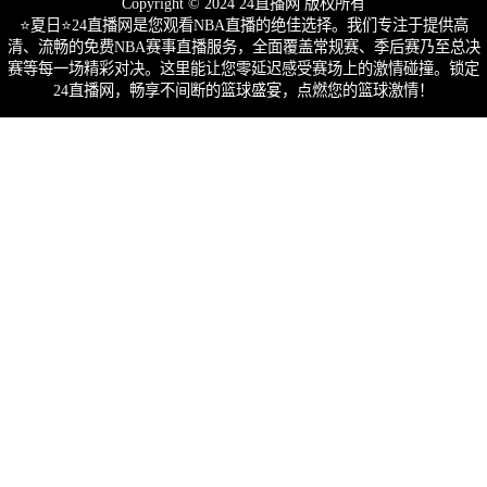
Copyright © 2024 24直播网 版权所有
⭐️夏日⭐24直播网是您观看NBA直播的绝佳选择。我们专注于提供高
清、流畅的免费NBA赛事直播服务，全面覆盖常规赛、季后赛乃至总决
赛等每一场精彩对决。这里能让您零延迟感受赛场上的激情碰撞。锁定
24直播网，畅享不间断的篮球盛宴，点燃您的篮球激情！