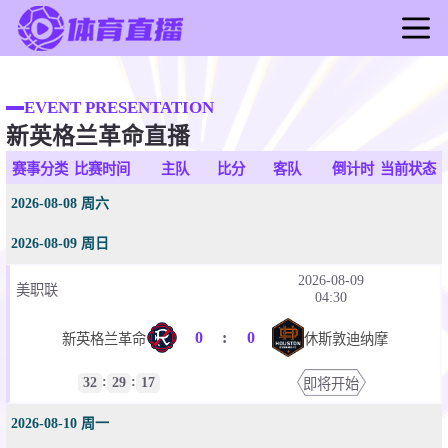
首页
足球直播
EVENT PRESENTATION
新英格兰革命直播
篮球直播
足球录像
赛事分类
比赛时间
主队
比分
客队
倒计时
当前状态
篮球录像
2026-08-08 周六
足球新闻
2026-08-09 周日
篮球新闻
2026-08-09
美职联
04:30
0
:
0
新英格兰革命
休斯敦迪纳摩
:
:
32
29
17
即将开始
2026-08-10 周一